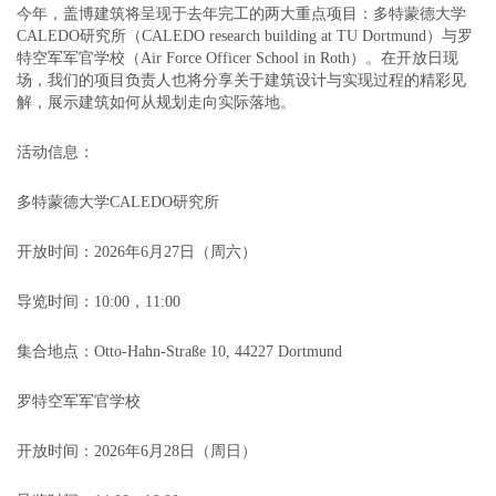
今年，盖博建筑将呈现于去年完工的两大重点项目：多特蒙德大学
CALEDO研究所
（CALEDO research building at TU Dortmund）
与罗
特空军军官学校
（Air Force Officer School in Roth）
。在开放日现
场，我们的项目负责人也将分享关于建筑设计与实现过程的精彩见
解，展示建筑如何从规划走向实际落地。
活动信息：
多特蒙德大学CALEDO研究所
开放时间：2026年6月27日（周六）
导览时间：10:00，11:00
集合地点：Otto-Hahn-Straße 10, 44227 Dortmund
罗特空军军官学校
开放时间：2026年6月28日（周日）