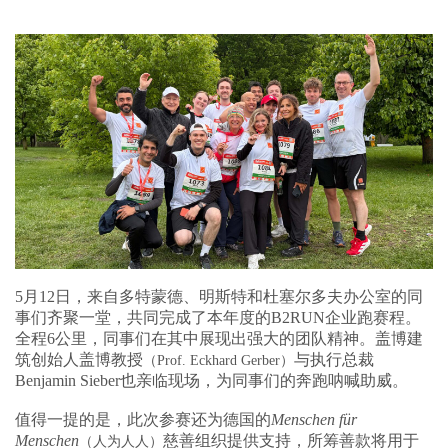
5月12日，来自多特蒙德、明斯特和杜塞尔多夫办公室的同
事们齐聚一堂，共同完成了本年度的B2RUN企业跑赛程。
全程6公里，同事们在其中展现出强大的团队精神。盖博建
筑创始人盖博教授
与执行总裁
（Prof. Eckhard Gerber）
Benjamin Sieber也亲临现场，为同事们的奔跑呐喊助威。
值得一提的是，此次参赛还为德国的
Menschen für
Menschen
慈善组织提供支持，所筹善款将用于
（人为人人）