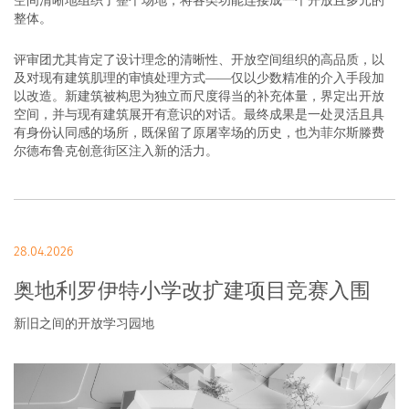
空间清晰地组织了整个场地，将各类功能连接成一个开放且多元的
整体。
评审团尤其肯定了设计理念的清晰性、开放空间组织的高品质，以
及对现有建筑肌理的审慎处理方式——仅以少数精准的介入手段加
以改造。新建筑被构思为独立而尺度得当的补充体量，界定出开放
空间，并与现有建筑展开有意识的对话。最终成果是一处灵活且具
有身份认同感的场所，既保留了原屠宰场的历史，也为菲尔斯滕费
尔德布鲁克创意街区注入新的活力。
28.04.2026
奥地利罗伊特小学改扩建项目竞赛入围
新旧之间的开放学习园地