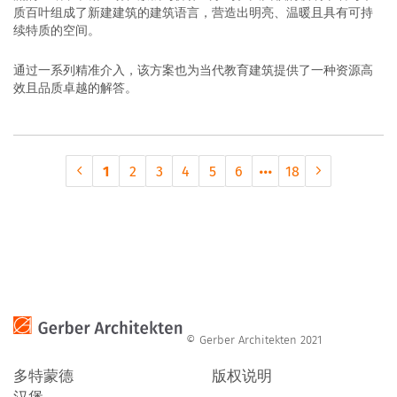
质百叶组成了新建建筑的建筑语言，营造出明亮、温暖且具有可持
续特质的空间。
通过一系列精准介入，该方案也为当代教育建筑提供了一种资源高
效且品质卓越的解答。
1
2
3
4
5
6
18
© Gerber Architekten 2021
多特蒙德
版权说明