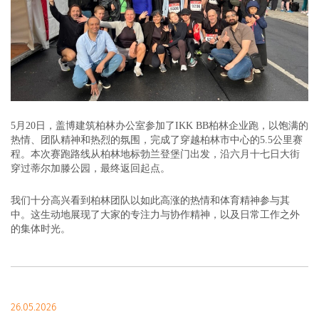
5月20日，盖博建筑柏林办公室参加了IKK BB柏林企业跑，以饱满的
热情、团队精神和热烈的氛围，完成了穿越柏林市中心的5.5公里赛
程。本次赛跑路线从柏林地标勃兰登堡门出发，沿六月十七日大街
穿过蒂尔加滕公园，最终返回起点。
我们十分高兴看到柏林团队以如此高涨的热情和体育精神参与其
中。这生动地展现了大家的专注力与协作精神，以及日常工作之外
的集体时光。
26.05.2026