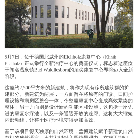
5月7日，位于德国北威州的Eichholz康复中心
（Klinik
正式举行全新治疗中心的奠基仪式，标志着这座位
Eichholz）
于闻名温泉镇Bad Waldliesborn的顶尖康复中心即将迈入全新
阶段。
这座约2,500平方米的新建筑，将作为现有诊所建筑群的扩
建部分。新建筑为两层，一方面旨在将原有的门诊、日间护
理设施和病房区整合一体，令整座康复中心变成高效紧凑的
整体；另一方面则是设计新的功能区和设施，这包括一座先
进的康复水疗池，以及一条通透开放的连廊。这将大大缩短
内部动线，让整个医疗环境变得更加高效。
基于该项目得天独厚的自然环境，盖博建筑赋予新建筑自然
有机的建筑语言，令其和谐融入周边景观中。在施工期间，