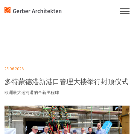
25.06.2026
多特蒙德港新港口管理大楼举行封顶仪式
欧洲最大运河港的全新里程碑