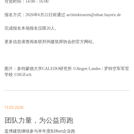
导览时间：14:00 - 16:00
报名方式：2026年6月22日前通过 architektouren@stban.bayern.de
完成报名本场报名仅限20人。
更多信息请查阅各联邦州建筑师协会的官方网站。
图片：多特蒙德大学CALEDO研究所 ©Jürgen Landes / 罗特空军军官
学校 ©HGEsch
13.05.2026
团队力量，为公益而跑
盖博建筑继续参与本年度B2Run企业跑