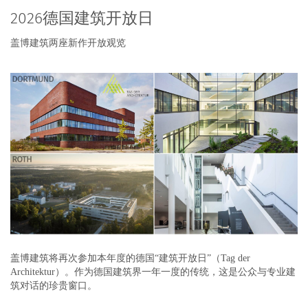
2026德国建筑开放日
盖博建筑两座新作开放观览
盖博建筑将再次参加本年度的德国“建筑开放日”
（Tag der
Architektur）
。作为德国建筑界一年一度的传统，这是公众与专业建
筑对话的珍贵窗口。