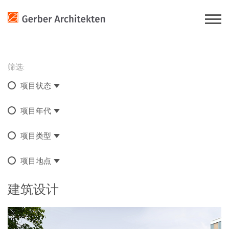
筛选:
项目状态
项目年代
项目类型
项目地点
建筑设计