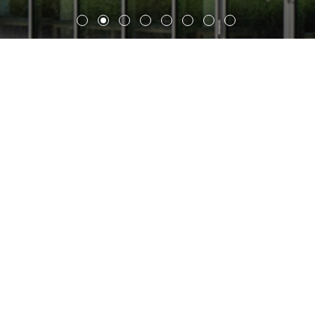
莱比锡火车站酒店和公交枢纽
在历史保护建筑莱比锡中央火车站东侧，新建有两家时尚优
雅永不落伍的酒店Ramda和H2，以及一幢多层停车楼兼公
交总站，形成一片庄重大气、风格独特的建筑群，并与周围
环境融为一体。
两家酒店均处于具有独立功能的建筑部分，交界处相连形成
醒目的建筑结构。南侧为颇具设计感的正面广场，面向市中
心；最具特色的是Ramada酒店的外立面，纵向天然石材立
面与火车站外立面元素交相辉映。“漫步广场”将酒店综合体
和停车楼连结起来，广场设计处处体现匠心，设有石板长