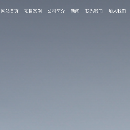
网站首页
项目案例
公司简介
新闻
联系我们
加入我们