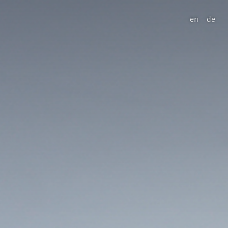
en
de