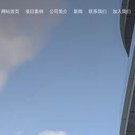
网站首页
项目案例
公司简介
新闻
联系我们
加入我们