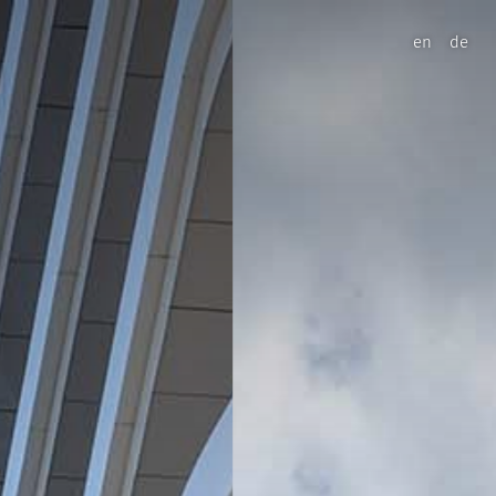
en
de