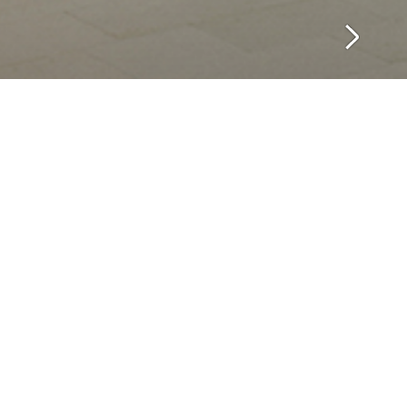
园自东向西，犹如
过宽阔的楼前广
错的有机形建筑。