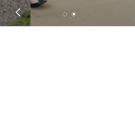
阿尔策瑙
阿尔策瑙文化公
一条贯穿整个城市
场，这是举办各