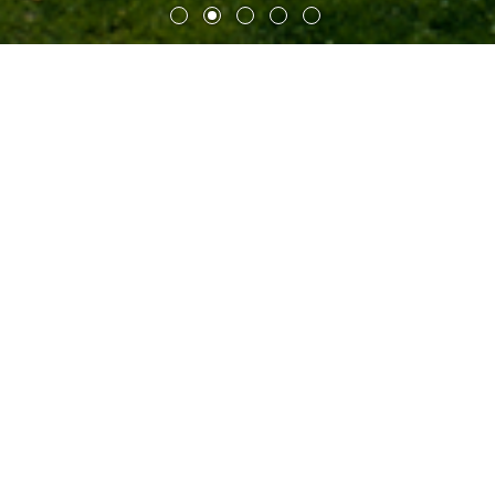
明斯特化学与兽医研究所
明斯特国家与州立兽医化学研究所建筑的外立面，以白色连
续窗间墙形成舒展水平线的手法来阐释。研究所建筑包括一
座主楼和一座体量较小、带有分区大厅的附楼，以便在疫情
期间将易感危险区与其他功能区隔离开来。这两座紧凑的建
筑外围为绿地，向内则围合出景观庭院，外围绿色景观穿过
建筑一直延伸至庭院
。地块朝向道路的一侧形成缓坡，用以
建造底座层。道路标高位置的廊桥可通往位于架高地面首层
的主入口。