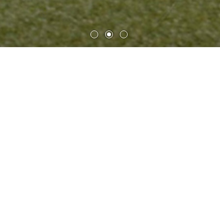
沃尔夫施卢根体育馆
背靠森林，场馆的拱形屋顶更显高耸精致。体育馆主立面外
侧依附有三个建筑体量，用于存贮运动器材。三个体量均有
屋顶绿化，宛如空中草坪，与周围景观融为一体。体育馆内
主梁由钢索在拉应力作用下建造，延续了悬空通透的效果。