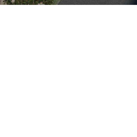
空军军官学校 （奥托·李林塔尔军
营）
位于罗斯的前奥托利林塔尔军营地区正在进行重组和扩建，
并将成为德国空军的一个军官学校。作为设计的核心元素，
围绕内院排布的四层教学大楼位于该地区最高点的南侧。沿
着中央通道的视线轴允许访客直接从营房入口处感知到建筑
物。作为功能性中心的军营广场被成排的树木环绕，位于教
学楼东侧，食堂和军械库之间。两层的住宿楼位于场地的北
部和东部，毗邻森林区，为居民提供了一个安静的自然环
U
境。每三座房屋和内部绿地一起构成一个
形建筑群，以鼓
励相互交流并促进团队建设。