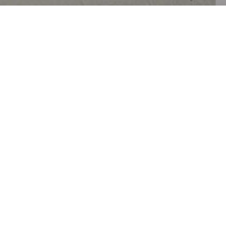
弗里德里希·席勒耶拿大学医院
一个通透的玻璃大厅将建筑和中心公园相连接。不同医疗部
门置入四层楼高的功能单元体块，并以一条主廊连接起来，
部门之间围合出庭院，扩大了每个功能单元的景观面。
5
10
病房区依托地势，被置于了医疗部门上方的
至
层空间。
六层楼高的病房沿主廊方向以自由形态蜿蜒展开，与周围环
境相呼应，使患者坐拥周边的罗德堡风光，除此以外，顶层
的花园也为患者提供了室外的休憩空间。水景同样沿着主廊
展开，为患者，访客和员工带来慰藉的同时，也将医院与周
围景观更为紧密的联系在了一起。