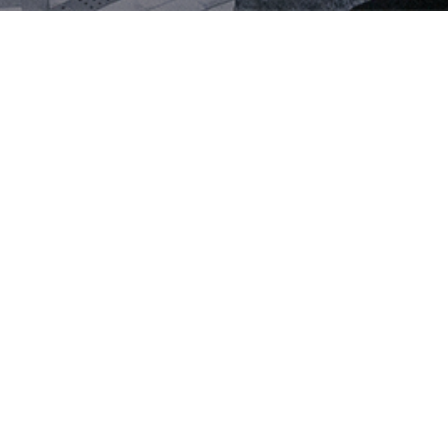
济南中央商务区金石中心
济南金石中心沿场地外缘为一座四层高的裙楼，形成了一个
连续的景观庭院；而在场地对角线两侧各矗立一座高层塔
楼，将景观连接到不同的高度。建筑的下方采用了架空层的
设计，并且两个高层区域的主要入口也设置于一个安静的半
公共广场，使人们可以从双子塔下方穿过街区，通向贯通城
市的景观街道。
这一设计既回应了周围高楼林立的城市环
境，又以绿色中庭为城市空间带来了“附加价值”，使建筑以
完全开放的姿态面对城市。
建筑设计